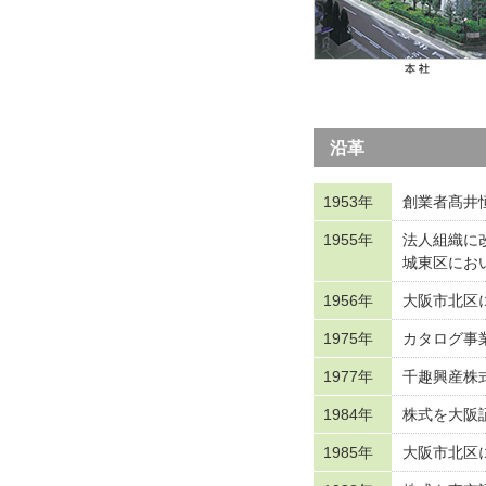
沿革
1953年
創業者髙井
1955年
法人組織に
城東区にお
1956年
大阪市北区
1975年
カタログ事
1977年
千趣興産株
1984年
株式を大阪
1985年
大阪市北区