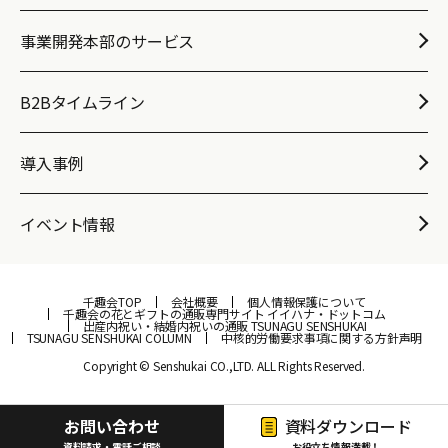
事業開発本部のサービス
B2Bタイムライン
導入事例
イベント情報
千趣会TOP
会社概要
個人情報保護について
千趣会の花とギフトの通販専門サイト イイハナ・ドットコム
出産内祝い・結婚内祝いの通販 TSUNAGU SENSHUKAI
TSUNAGU SENSHUKAI COLUMN
中核的労働要求事項に関する方針声明
Copyright © Senshukai CO.,LTD. ALL Rights Reserved.
お問い合わせ
資料ダウンロード
資料請求・電話ご相談
お役立ち情報満載！